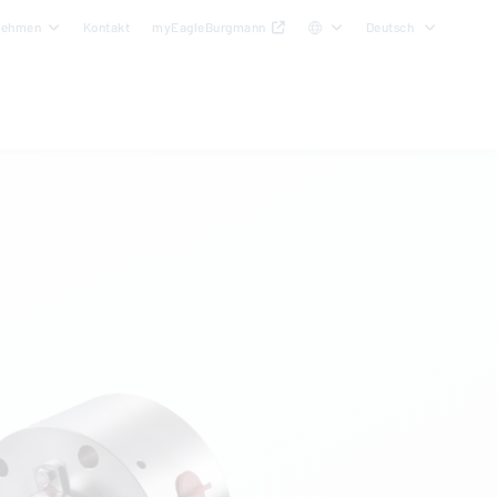
nehmen
Kontakt
myEagleBurgmann
Deutsch