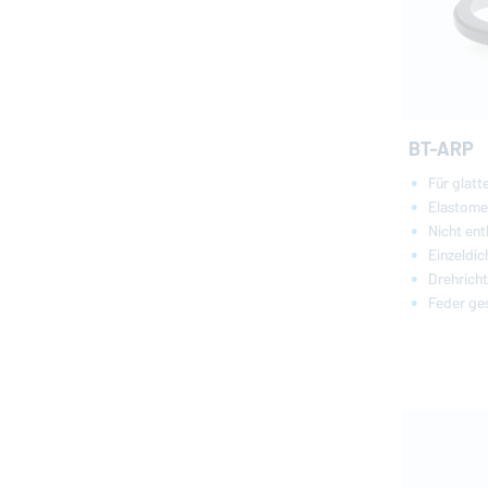
BT-ARP
Für glatt
Elastome
Nicht ent
Einzeldi
Drehrich
Feder ge