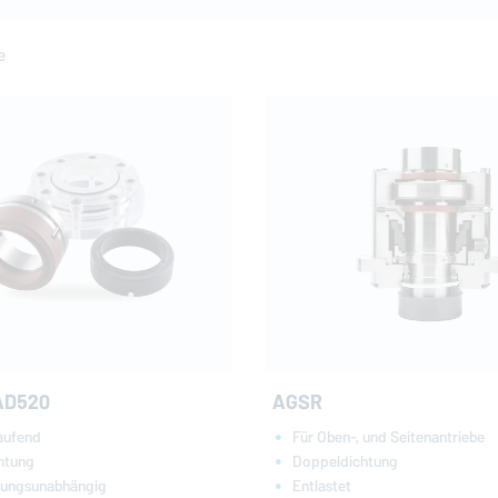
e
AGSR
AD520
Für Oben-, und Seitenantriebe
aufend
Doppeldichtung
chtung
Entlastet
tungsunabhängig