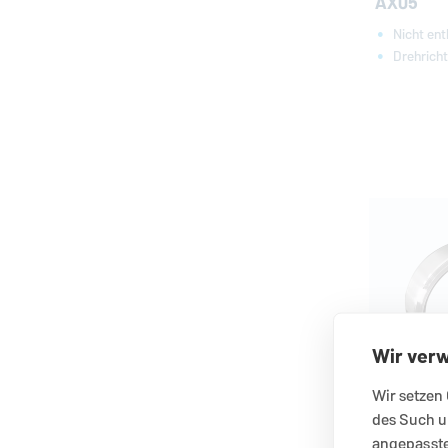
AX05
Nicht ent
Drehrich
Wir ver
Wir setzen 
des Such u
angepasste