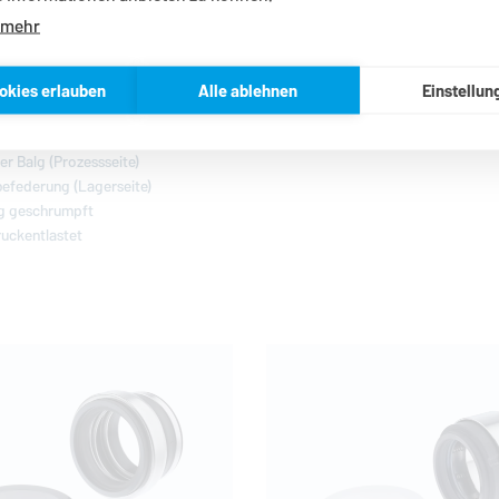
 mehr
BT-A2
iert
Nicht entlastet
chtung
Einzelfeder
okies erlauben
Alle ablehnen
Einstellun
Drehrichtungsunabhängig
tungsunabhängig
Stationär befederte Einheit
er Balg (Prozessseite)
efederung (Lagerseite)
g geschrumpft
uckentlastet