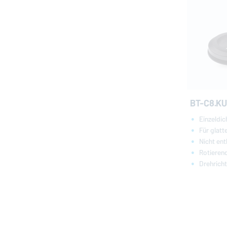
BT-C8.KU
Einzeldi
Für glatt
Nicht ent
Rotieren
Drehrich