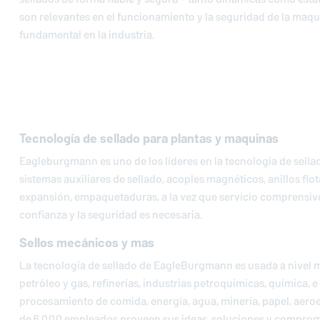
son relevantes en el funcionamiento y la seguridad de la maqu
fundamental en la industria.
Tecnología de sellado para plantas y maquinas
Eagleburgmann es uno de los líderes en la tecnología de sella
sistemas auxiliares de sellado, acoples magnéticos, anillos flo
expansión, empaquetaduras, a la vez que servicio comprensiv
confianza y la seguridad es necesaria.
Sellos mecánicos y mas
La tecnología de sellado de
EagleBurgmann
es usada a nivel 
petróleo y gas, refinerías, industrias petroquímicas, química, e
procesamiento de comida, energía, agua, minería, papel, aeroe
de 6,000 empleados proveen sus ideas, soluciones y comprom