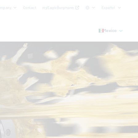
ompany
Contact
myEagleBurgmann
Español
Mexico