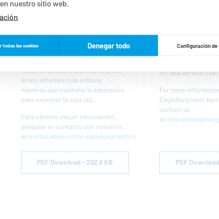
en nuestro sitio web.
Evite fallas prematuras con máxima
EagleBurgmann
is n
ación
protección en rodamientos.
BarrierPro, a barrier 
has been developed 
Como una solución revolucionaria en
quality synthetic ba
Denegar todo
r todas las cookies
Configuración de
sellado (patente-pendiente), el BP
fortified with additi
Seal ofrece la máxima protección en
non-reactive, oxidati
rodamientos contra contaminantes
for seal service over..
en los entornos más críticos,
mientras que mantiene la lubricación
For more informatio
para extender la vida útil...
EagleBurgmann
Barr
contact us
Para obtener mayor información,
at
ebnow@eagleburg
póngase en contacto con nosotros
en
ventas.ebmex@mx.eagleburgmann.com
.
PDF Download - 292,6 KB
PDF Download 