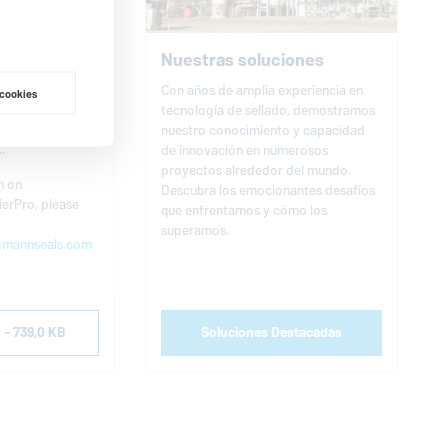
ow offering
fluid series that
Nuestras soluciones
from the highest
se stocks and
Con años de amplia experiencia en
 cookies
ves to provide a
tecnología de sellado, demostramos
vely-stable fluid
nuestro conocimiento y capacidad
.
de innovación en numerosos
proyectos alrededor del mundo.
n on
Descubra los emocionantes desafíos
ierPro, please
que enfrentamos y cómo los
superamos.
mannseals.com
- 739,0 KB
So­lu­cio­nes Des­ta­ca­das