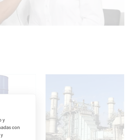
o y
nadas con
do barrera
 y
cánicos