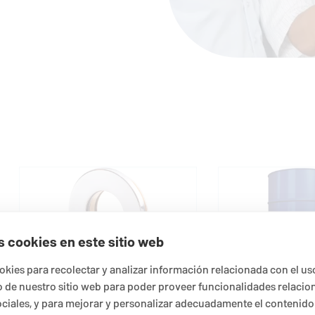
s cookies en este sitio web
kies para recolectar y analizar información relacionada con el us
de nuestro sitio web para poder proveer funcionalidades relacio
EagleBurgmann
Bearing
BarrierPro flui
ociales, y para mejorar y personalizar adecuadamente el contenido
Protection Seal
para sellos me