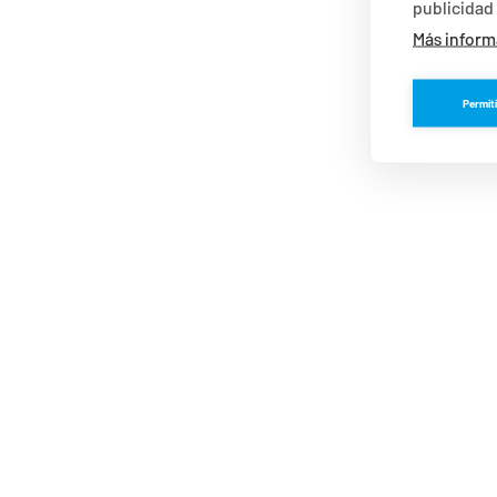
publicidad 
Más inform
Permiti