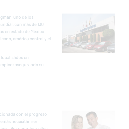
rgman, uno de los
undial, con más de 130
das en estado de México
icano, américa central y el
 localizados en
Tampico; asegurando su
acionada con el progreso
temas necesitan ser
cas. Por ende, los sellos