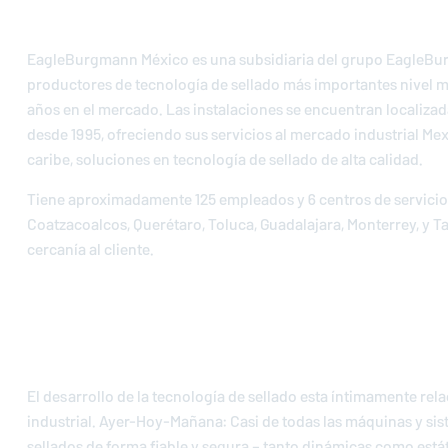
EagleBurgmann
México es una subsidiaria del grupo EagleBu
productores de tecnología de sellado más importantes nivel m
años en el mercado. Las instalaciones se encuentran localiza
desde 1995, ofreciendo sus servicios al mercado industrial Mex
caribe, soluciones en tecnología de sellado de alta calidad.
Tiene aproximadamente 125 empleados y 6 centros de servicio
Coatzacoalcos, Querétaro, Toluca, Guadalajara, Monterrey, y 
cercanía al cliente.
El desarrollo de la tecnología de sellado esta íntimamente rel
industrial. Ayer-Hoy-Mañana: Casi de todas las máquinas y sis
sellados de forma fiable y segura – tanto dinámicas como estáti