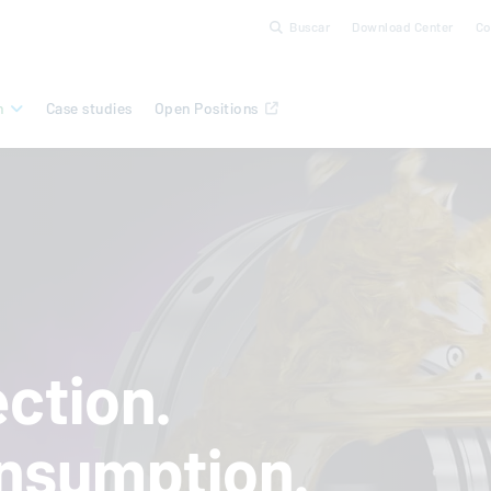
Buscar
Download Center
C
n
Case studies
Open Positions
ction.
nsumption.