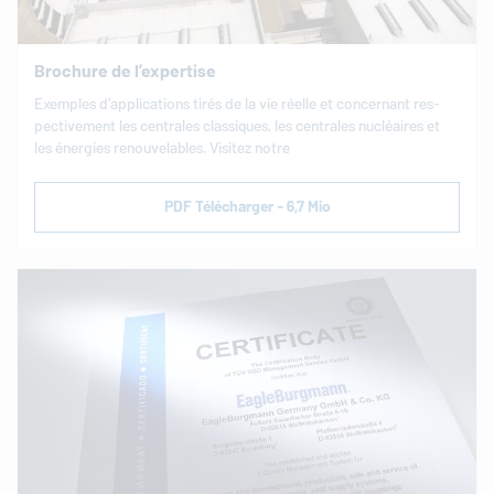
Brochure de l’expertise
Exemples d’ap­pli­ca­tions tirés de la vie réelle et concer­nant res­
pec­ti­ve­ment les cen­trales clas­siques, les cen­trales nu­cléaires et
les énergies re­nou­ve­lables. Visitez notre
PDF Télécharger - 6,7 Mio