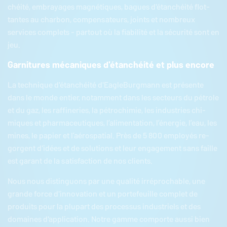
chéité, em­brayages ma­gné­tiques, bagues d'étan­chéité flot­
tantes au charbon, com­pen­sa­teurs, joints et nombreux
services complets - partout où la fia­bi­lité et la sécurité sont en
jeu.
Garnitures mécaniques d'étanchéité et plus encore
La tech­nique d'étan­chéité d'Ea­gle­Burg­mann est présente
dans le monde entier, no­tam­ment dans les secteurs du pétrole
et du gaz, les raf­fi­ne­ries, la pé­tro­chi­mie, les in­dus­tries chi­
miques et phar­ma­ceu­tiques, l’ali­men­ta­tion, l’éner­gie, l’eau, les
mines, le papier et l’aé­ro­spa­tial. Près de 5 800 employés re­
gorgent d'idées et de so­lu­tions et leur en­ga­ge­ment sans faille
est garant de la sa­tis­fac­tion de nos clients.
Nous nous dis­tin­guons par une qualité ir­ré­pro­chable, une
grande force d'in­no­va­tion et un por­te­feuille complet de
produits pour la plupart des pro­ces­sus in­dus­triels et des
domaines d'ap­pli­ca­tion. Notre gamme comporte aussi bien