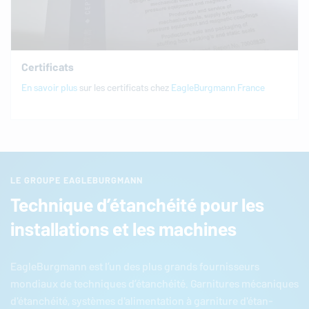
Certificats
En savoir plus
sur les certificats chez
EagleBurgmann
France
LE GROUPE EAGLEBURGMANN
Technique d’étanchéité pour les
installations et les machines
EagleBurgmann
est l’un des plus grands four­nis­seurs
mondiaux de tech­niques d’étan­chéité. Gar­ni­tures mé­ca­niques
d'étan­chéité, systèmes d'ali­men­ta­tion à gar­ni­ture d'étan­