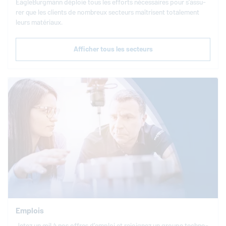
EagleBurgmann
déploie tous les efforts né­ces­saires pour s’as­su­
rer que les clients de nombreux secteurs maî­trisent to­ta­le­ment
leurs ma­té­riaux.
Afficher tous les secteurs
Emplois
Jetez un œil à nos offres d’emploi et re­joi­gnez un groupe tech­no­