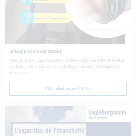
eFlexgen compensateur
Avec eFlexgen,
EagleBurgmann
a dé­ve­loppé une solution ex­clu­si­
ve de joint de di­lata­ti­on qui cont­ri­bue di­rec­te­ment à l'ob­jec­tif «
zéro net ».
PDF Télécharger - 1,6 Mio