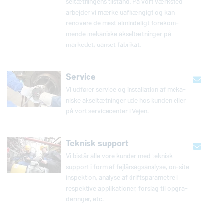
seltæt­nin­gens tilstand. På vort værksted
arbejder vi mærke uaf­hæn­gigt og kan
renovere de mest al­min­de­ligt fo­re­kom­
men­de me­ka­ni­ske ak­seltæt­nin­ger på
markedet, uanset fabrikat.
Service
Vi udfører service og in­stal­la­tion af me­ka­
ni­ske ak­seltæt­nin­ger ude hos kunden eller
på vort ser­vi­ce­cen­ter i Vejen.
Teknisk support
Vi bistår alle vore kunder med teknisk
support i form af fejl­år­sags­a­na­ly­se, on-site
in­spek­tion, analyse af driftspa­ra­me­tre i
respek­ti­ve ap­pli­ka­tio­ner, forslag til op­gra­
de­rin­ger, etc.