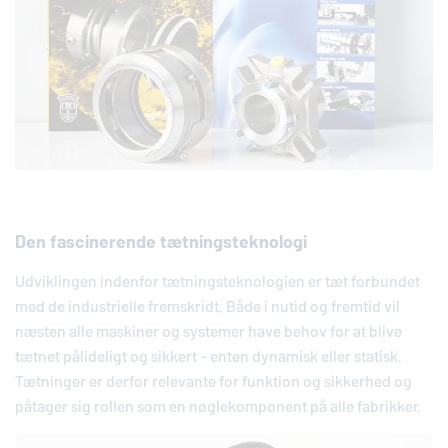
Den fascinerende tætningsteknologi
Ud­vik­lin­gen indenfor tæt­nings­tek­no­lo­gi­en er tæt for­bun­det
med de in­du­stri­el­le frem­skridt. Både i nutid og fremtid vil
næsten alle maskiner og systemer have behov for at blive
tætnet på­li­de­ligt og sikkert - enten dynamisk eller statisk.
Tæt­nin­ger er derfor re­le­van­te for funktion og sik­ker­hed og
påtager sig rollen som en nøg­le­kom­po­nent på alle fa­brik­ker.