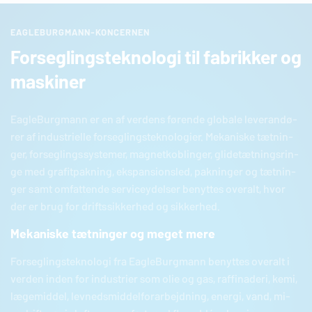
EAGLEBURGMANN
-KONCERNEN
Forseglingsteknologi til fabrikker og
maskiner
EagleBurgmann
er en af verdens førende globale le­ve­ran­dø­
rer af in­du­stri­el­le for­seg­lings­tek­no­lo­gi­er. Me­ka­ni­ske tæt­nin­
ger, for­seg­lings­sy­ste­mer, mag­net­kob­lin­ger, gli­de­tæt­nings­rin­
ge med gra­fit­pak­ning, eks­pan­sions­led, pak­nin­ger og tæt­nin­
ger samt om­fat­ten­de ser­vi­cey­del­ser benyttes overalt, hvor
der er brug for drifts­sik­ker­hed og sik­ker­hed.
Mekaniske tætninger og meget mere
For­seg­lings­tek­no­lo­gi fra
EagleBurgmann
benyttes overalt i
verden inden for in­du­stri­er som olie og gas, raf­fi­na­de­ri, kemi,
læ­ge­mid­del, lev­neds­mid­del­for­ar­bejd­ning, energi, vand, mi­