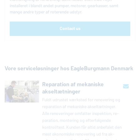
installeret i blandt andet pumper, motorer, gearkasser, samt
mange andre typer af roterende udstyr.
Contact us
Vore serviceløsninger hos
EagleBurgmann
Denmark
Reparation af mekaniske
akseltætninger
Fuldt udrustet værksted for re­no­ve­ring og
re­pa­ra­tion af me­ka­nis­ke ak­seltæt­nin­ger.
Alle re­no­ve­ring­er omfatter in­spek­tion, re­
pa­ra­tion, mon­te­ring og ef­ter­føl­gen­de
kontrol/test. Kunden får altid an­be­fa­let den
mest øko­no­mi­ske renove­ring ud fra ak­