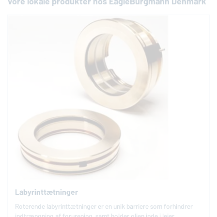
Vore lokale produkter hos
EagleBurgmann
Denmark
Labyrinttætninger
Roterende labyrinttætninger er en unik barriere som forhindrer
indtrængning af forurening, samt holder olien inde i lejer