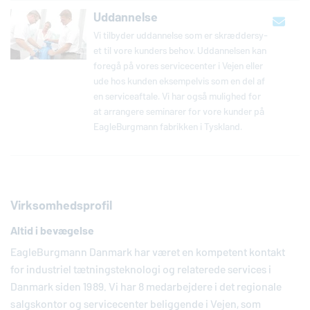
Uddannelse
Vi tilbyder ud­dan­nel­se som er skræd­der­sy­
et til vore kunders behov. Ud­dan­nel­sen kan
foregå på vores ser­vi­ce­cen­ter i Vejen eller
ude hos kunden ek­sem­pel­vis som en del af
en ser­vi­ce­af­ta­le. Vi har også mulighed for
at ar­ran­ge­re se­mi­na­rer for vore kunder på
Eag­le­Burg­mann fa­brik­ken i Tyskland.
Virksomhedsprofil
Altid i bevægelse
EagleBurgmann
Danmark har været en kompetent kontakt
for industriel tætningsteknologi og relaterede services i
Danmark siden 1989. Vi har 8 medarbejdere i det regionale
salgskontor og servicecenter beliggende i Vejen, som