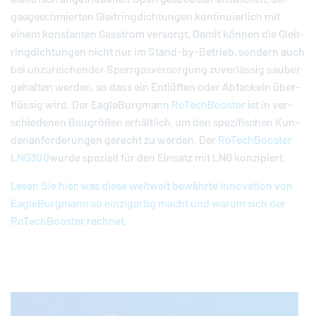
gas­ge­schmier­ten Gleit­ring­dich­tun­gen kon­ti­nu­ier­lich mit
einem kon­stan­ten Gasstrom versorgt. Damit können die Gleit­
ring­dich­tun­gen nicht nur im Stand-by-Be­trieb, sondern auch
bei un­zu­rei­chen­der Sperr­gas­ver­sor­gung zu­ver­läs­sig sauber
gehalten werden, so dass ein Ent­lüf­ten oder Ab­fa­ckeln über­
flüs­sig wird. Der
EagleBurgmann
Ro­Tech­Boos­ter
ist in ver­
schie­de­nen Bau­grö­ßen er­hält­lich, um den spe­zi­fi­schen Kun­
den­an­for­de­run­gen gerecht zu werden. Der
Ro­Tech­Boos­ter
LNG300
wurde speziell für den Einsatz mit LNG kon­zi­piert.
Lesen Sie hier, was diese weltweit bewährte In­no­va­ti­on von
EagleBurgmann
so ein­zig­ar­tig macht und warum sich der
Ro­Tech­Boos­ter rechnet.