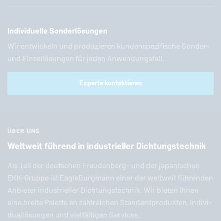
Individuelle Sonderlösungen
Wir entwickeln und produzieren kundenspezifische Sonder-
und Einzellösungen für jeden Anwendungsfall.
Experte kontaktieren
ÜBER UNS
Weltweit führend in industrieller Dichtungstechnik
Als Teil der deut­schen Freu­den­berg- und der ja­pa­ni­schen
EKK-Grup­pe ist
EagleBurgmann
einer der weltweit füh­ren­den
Anbieter in­dus­tri­el­ler Dich­tungs­tech­nik. Wir bieten Ihnen
eine breite Palette an zahl­rei­chen Stan­dard­pro­duk­ten, In­di­vi­
dual­lö­sun­gen und viel­fäl­ti­gen Services.