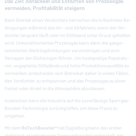
Das Ziel: Abfackeln und Entlüften von Prozessgas
vermeiden, Profitabilität steigern
Beim Betrieb eines Ver­dich­ters herr­schen die kri­tischs­ten Be­
din­gun­gen während des An- und Ab­fah­rens, wenn der Ver­
dich­ter langsam läuft oder im Still­stand unter Druck gehalten
wird. Un­kon­di­tio­nier­tes Pro­zess­gas kann dann die gas­ge­
schmier­ten Gleit­ring­dich­tun­gen ver­un­rei­ni­gen und zum
Versagen der Dich­tun­gen führen. Um kost­spie­li­ge Re­pa­ra­tu­
ren, un­ge­plan­te Still­stän­de und hohe Pro­duk­ti­ons­aus­fäl­le zu
ver­mei­den, ent­schei­den sich Be­trei­ber daher in vielen Fällen,
den Ver­dich­ter zu ent­span­nen und das Pro­zess­gas zu einer
Fackel oder direkt in die At­mo­sphä­re ab­zu­las­sen.
In­zwi­schen kann die In­dus­trie auf die zu­ver­läs­si­ge Sperr­gas-
Boos­ter-Tech­no­lo­gie zu­rück­grei­fen, um diese Praxis zu
umgehen.
Mit dem
Ro­Tech­Boos­ter®
hat
EagleBurgmann
den ersten
elek­trisch an­ge­trie­be­nen Sperr­gas­boos­ter ent­wi­ckelt, der