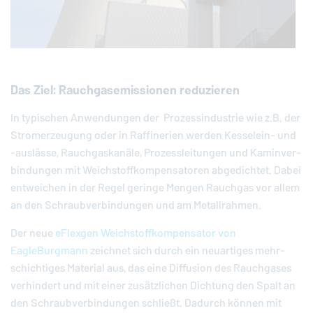
Das Ziel: Rauchgasemissionen reduzieren
In ty­pi­schen An­wen­dun­gen der Pro­zess­in­dus­trie wie z.B. der
Strom­er­zeu­gung oder in Raf­fi­ne­ri­en werden Kes­selein- und
-aus­läs­se, Rauch­gas­ka­nä­le, Pro­zess­lei­tun­gen und Ka­min­ver­
bin­dun­gen mit Weich­stoff­kom­pen­sa­to­ren ab­ge­dich­tet. Dabei
ent­wei­chen in der Regel geringe Mengen Rauchgas vor allem
an den Schraub­ver­bin­dun­gen und am Me­tall­rah­men.
Der neue
eFlexgen Weich­stoff­kom­pen­sa­tor von
EagleBurgmann
zeichnet sich durch ein neu­ar­ti­ges mehr­
schich­ti­ges Material aus, das eine Dif­fu­si­on des Rauch­ga­ses
ver­hin­dert und mit einer zu­sätz­li­chen Dichtung den Spalt an
den Schraub­ver­bin­dun­gen schließt. Dadurch können mit