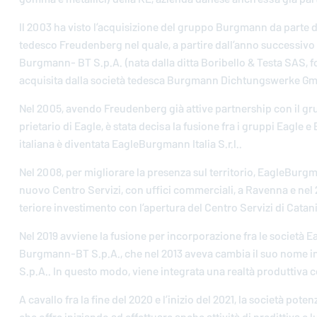
Il 2003 ha visto l’ac­qui­si­zio­ne del gruppo Burgmann da parte
tedesco Freu­den­berg nel quale, a partire dal­l’an­no suc­ces­si­v
Burg­mann- BT S.p.A. (nata dalla ditta Bo­ri­bel­lo & Testa SAS, 
ac­qui­si­ta dalla società tedesca Burgmann Di­ch­tung­swer­ke G
Nel 2005, avendo Freu­den­berg già attive part­ner­ship con il g
prie­ta­rio di Eagle, è stata decisa la fusione fra i gruppi Eagle e
italiana è di­ven­ta­ta
EagleBurgmann
Italia S.r.l..
Nel 2008, per mi­glio­ra­re la presenza sul ter­ri­to­rio,
EagleBurg
nuovo Centro Servizi, con uffici com­mer­cia­li, a Ravenna e nel 20
te­rio­re in­ve­sti­men­to con l’a­per­tu­ra del Centro Servizi di Catan
Nel 2019 avviene la fusione per in­cor­po­ra­zio­ne fra le società
E
Burg­mann-BT S.p.A., che nel 2013 aveva cambia il suo nome i
S.p.A.. In questo modo, viene in­te­gra­ta una realtà pro­dut­ti­va 
A cavallo fra la fine del 2020 e l’inizio del 2021, la società potenzi