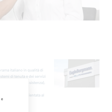
orama italiano in qualità di
stemi di tenuta e dei servizi
onali (centri di assistenza),
d un laboratorio
stenza rapida e orientata al
 e