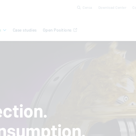
Cerca
Download Center
C
n
Case studies
Open Positions
ction.
nsumption.