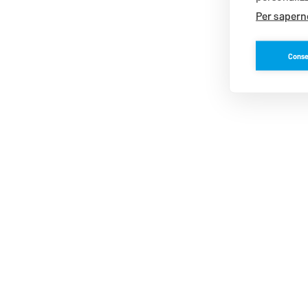
Per saperne
Consen