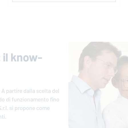
: il know-
. A partire dalla scelta del
modo di funzionamen­to fino
S.r.l. si propone come
nti.