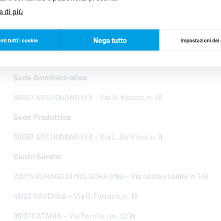
 di più
20122 MILANO (MI) – Via Fontana, n. 2
Uffici Commerciali:
Nega tutto
ti tutti i cookie
Impostazioni dei
20871 VIMERCATE (MB) – Via Trento, n. 26 - Energy Park GB On
Sede Amministrativa:
36057 ARCUGNANO (VI) – Via A. Meucci, n. 58
Sede Produttiva:
36057 ARCUGNANO (VI) – Via L. Da Vinci, n. 9
Centri Servizi:
20875 BURAGO DI MOLGORA (MB) - Via Galileo Galilei, n. 1/B
48123 RAVENNA – Via G. Ferraris, n. 16
95121 CATANIA – Via Forcile, nn. 12/14