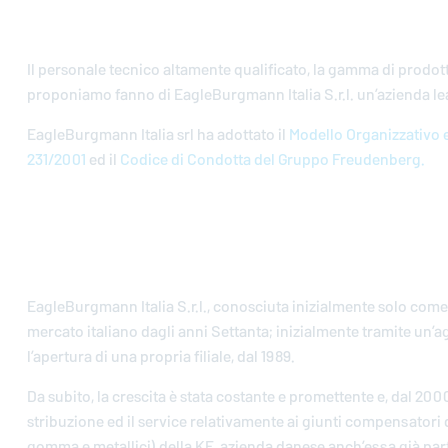
Il personale tecnico altamente qualificato, la gamma di prodotti
proponiamo fanno di
EagleBurgmann
Italia S.r.l. un’azienda 
EagleBurgmann
Italia srl ha adottato il
Modello Organizzativo e 
231/2001
ed il
Codice di Condotta del Gruppo Freudenberg.
EagleBurgmann
Italia S.r.l., co­no­sciu­ta ini­zial­men­te solo 
mercato italiano dagli anni Settanta; ini­zial­men­te tramite un’a­ge
l’a­per­tu­ra di una propria filiale, dal 1989.
Da subito, la crescita è stata costante e pro­met­ten­te e, dal 2000
stri­bu­zio­ne ed il service re­la­ti­va­men­te ai giunti com­pen­sa­to­ri di
gomma e me­tal­li­ci) della KE, azienda danese an­ch’es­sa già 