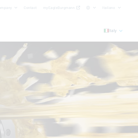
ompany
Contact
myEagleBurgmann
Italiano
Italy