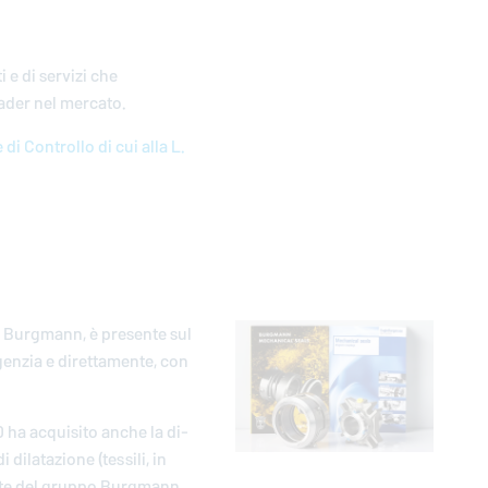
 e di servizi che
leader nel mercato.
di Controllo di cui alla L.
come Burgmann, è presente sul
n­zia e di­ret­ta­men­te, con
 ha ac­qui­si­to anche la di­
 di­la­ta­zio­ne (tessili, in
parte del gruppo Burgmann.