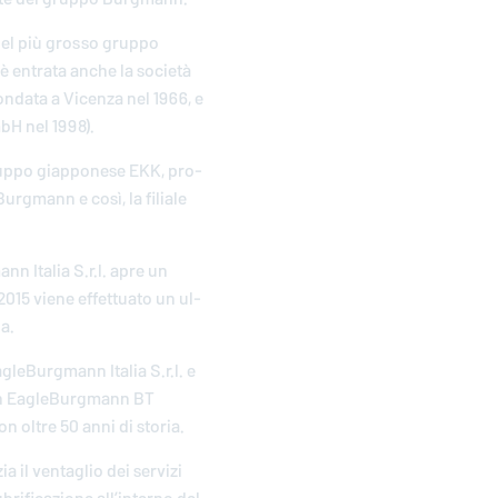
 del più grosso gruppo
o è entrata anche la società
fondata a Vicenza nel 1966, e
mbH nel 1998).
ruppo giap­po­ne­se EKK, pro­
 Burgmann e così, la filiale
mann
Italia S.r.l. apre un
15 viene ef­fet­tua­to un ul­
ia.
agleBurgmann
Italia S.r.l. e
n
EagleBurgmann
BT
con oltre 50 anni di storia.
a il ven­ta­glio dei servizi