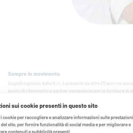
Sempre in movimento
EagleBurgmann
Italia S.r.l. è presente da oltre 25 anni nel pan
punto di riferimento e partner competente per la fornitura di si
tecnici associati. Più di 100 dipendenti in tre Centri Servizi regi
ioni sui cookie presenti in questo sito
una sede commerciale ed amministrativa, un sito produttivo e
all’avanguardia per l’analisi dei materiali, garantiscono un'assi
 i cookie per raccogliere e analizzare informazioni sulle prestazioni
Cliente.
o del sito, per fornire funzionalità di social media e per migliorare e
are contenuti e pubblicità presenti.
Sede legale: