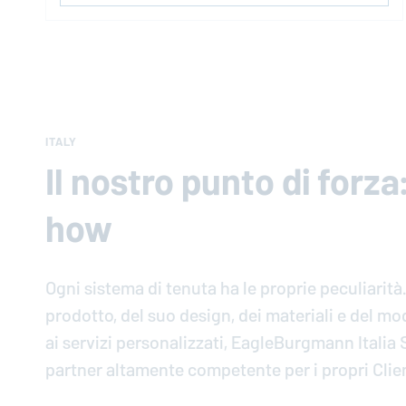
ITALY
Il nostro punto di forza
how
Ogni sistema di tenuta ha le proprie pe­cu­lia­ri­tà
prodotto, del suo design, dei ma­te­ria­li e del 
ai servizi personaliz­za­ti,
EagleBurgmann
Italia 
partner al­ta­men­te com­pe­ten­te per i propri Clie