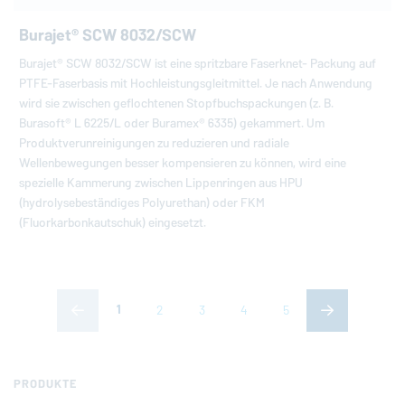
Burajet® SCW 8032/SCW
Burajet® SCW 8032/SCW ist eine spritzbare Faserknet- Packung auf
PTFE-Faserbasis mit Hochleistungsgleitmittel. Je nach Anwendung
wird sie zwischen geflochtenen Stopfbuchspackungen (z. B.
Burasoft® L 6225/L oder Buramex® 6335) gekammert. Um
Produktverunreinigungen zu reduzieren und radiale
Wellenbewegungen besser kompensieren zu können, wird eine
spezielle Kammerung zwischen Lippenringen aus HPU
(hydrolysebeständiges Polyurethan) oder FKM
(Fluorkarbonkautschuk) eingesetzt.
(aktuelle Seite)
1
2
3
4
5
PRODUKTE