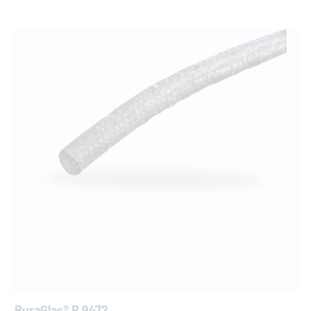
BuraGlas® R 9472