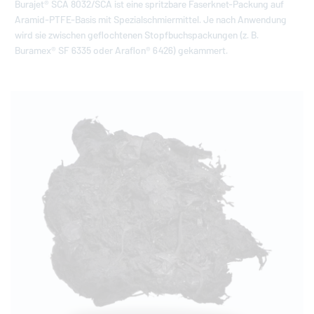
Burajet® SCA 8032/SCA ist eine spritzbare Faserknet-Packung auf
Aramid-PTFE-Basis mit Spezialschmiermittel. Je nach Anwendung
wird sie zwischen geflochtenen Stopfbuchspackungen (z. B.
Buramex® SF 6335 oder Araflon® 6426) gekammert.