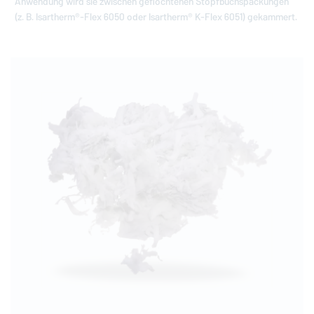
Anwendung wird sie zwischen geflochtenen Stopfbuchspackungen
(z. B. Isartherm®-Flex 6050 oder Isartherm® K-Flex 6051) gekammert.