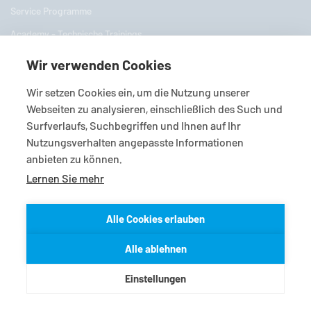
Service Programme
Academy - Technische Trainings
DGS Centers of Competence
Wir verwenden Cookies
E-Business
Wir setzen Cookies ein, um die Nutzung unserer
Smart Condition Monitoring
Webseiten zu analysieren, einschließlich des Such und
Surfverlaufs, Suchbegriffen und Ihnen auf Ihr
Industrien
Nutzungsverhalten angepasste Informationen
anbieten zu können.
Öl- und Gasindustrie
Lernen Sie mehr
Raffinerietechnik
Petrochemische Industrie
Alle Cookies erlauben
Chemische Industrie
Alle ablehnen
Pharmazeutische Industrie
Kraftwerkstechnik
Einstellungen
Zellstoff- und Papierindustrie