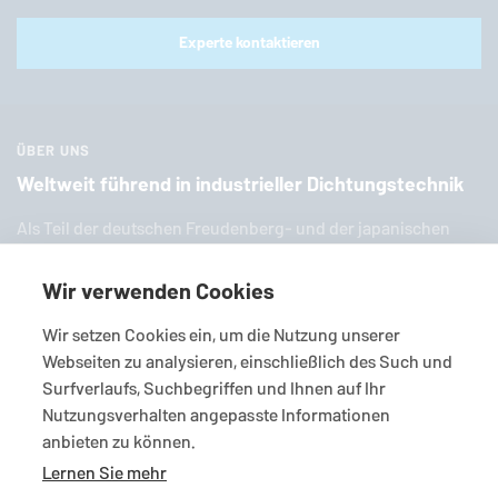
Experte kontaktieren
ÜBER UNS
Weltweit führend in industrieller Dichtungstechnik
Als Teil der deut­schen Freu­den­berg- und der ja­pa­ni­schen
EKK-Grup­pe ist
EagleBurgmann
einer der weltweit füh­ren­den
Anbieter in­dus­tri­el­ler Dich­tungs­tech­nik. Wir bieten Ihnen
Wir verwenden Cookies
eine breite Palette an zahl­rei­chen Stan­dard­pro­duk­ten, In­di­vi­
Wir setzen Cookies ein, um die Nutzung unserer
dual­lö­sun­gen und viel­fäl­ti­gen Services.
Webseiten zu analysieren, einschließlich des Such und
Surfverlaufs, Suchbegriffen und Ihnen auf Ihr
Nutzungsverhalten angepasste Informationen
anbieten zu können.
Lernen Sie mehr