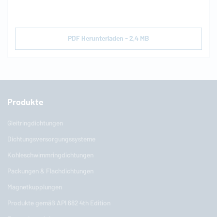
PDF Herunterladen - 2,4 MB
Produkte
Gleitringdichtungen
Dichtungsversorgungssysteme
Kohleschwimmringdichtungen
Packungen & Flachdichtungen
Magnetkupplungen
Produkte gemäß API 682 4th Edition