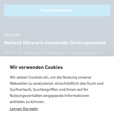
Experte kontaktieren
ÜBER UNS
Weltweit führend in industrieller Dichtungstechnik
Als Teil der deut­schen Freu­den­berg- und der ja­pa­ni­schen
EKK-Grup­pe ist
EagleBurgmann
einer der weltweit füh­ren­den
Anbieter in­dus­tri­el­ler Dich­tungs­tech­nik. Wir bieten Ihnen
Wir verwenden Cookies
eine breite Palette an zahl­rei­chen Stan­dard­pro­duk­ten, In­di­vi­
Wir setzen Cookies ein, um die Nutzung unserer
dual­lö­sun­gen und viel­fäl­ti­gen Services.
Webseiten zu analysieren, einschließlich des Such und
Surfverlaufs, Suchbegriffen und Ihnen auf Ihr
Nutzungsverhalten angepasste Informationen
anbieten zu können.
Lernen Sie mehr