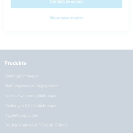
Contact an expert
Show case studies
Produkte
Gleitringdichtungen
Dichtungsversorgungssysteme
Kohleschwimmringdichtungen
Packungen & Flachdichtungen
Magnetkupplungen
Produkte gemäß API 682 4th Edition