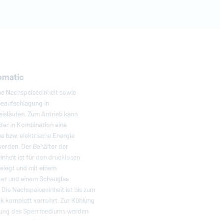
omatic
e Nachspeiseeinheit sowie
eaufschlagung in
isläufen. Zum Antrieb kann
der in Kombination eine
 bzw. elektrische Energie
erden. Der Behälter der
nheit ist für den drucklosen
elegt und mit einem
ter und einem Schauglas
 Die Nachspeiseeinheit ist bis zum
ck komplett verrohrt. Zur Kühlung
ung des Sperrmediums werden