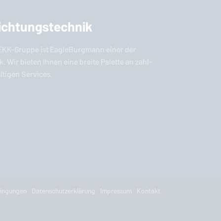
Dichtungstechnik
 EKK-Grup­pe ist
EagleBurgmann
einer der
nik. Wir bieten Ihnen eine breite Palette an zahl­
äl­ti­gen Services.
dingungen
Datenschutzerklärung
Impressum
Kontakt