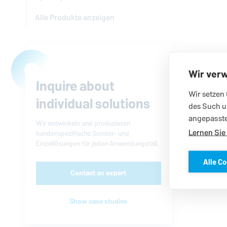
Alle Produkte anzeigen
Wir ver
Inquire about
Wir setzen 
individual solutions
des Such u
angepasste
Wir entwickeln und produzieren
Lernen Sie
kundenspezifische Sonder- und
Einzellösungen für jeden Anwendungsfall.
Alle Co
Contact an expert
Show case studies