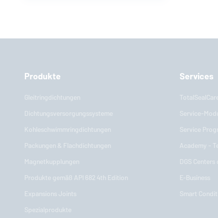
Produkte
Services
Gleitringdichtungen
TotalSealCar
Dichtungsversorgungssysteme
Service-Mod
Kohleschwimmringdichtungen
Service Pro
Packungen & Flachdichtungen
Academy - Te
Magnetkupplungen
DGS Centers
Produkte gemäß API 682 4th Edition
E-Business
Expansions Joints
Smart Condit
Spezialprodukte