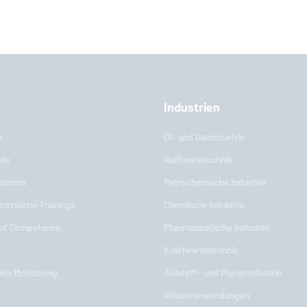
Industrien
e
Öl- und Gasindustrie
ule
Raffinerietechnik
gramme
Petrochemische Industrie
chnische Trainings
Chemische Industrie
 of Competence
Pharmazeutische Industrie
Kraftwerkstechnik
ion Monitoring
Zellstoff- und Papierindustrie
Wasseranwendungen