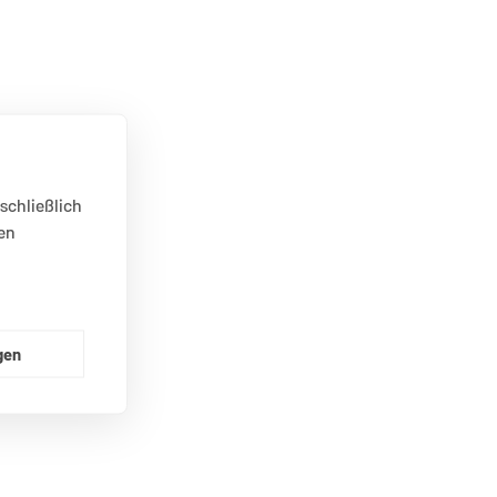
schließlich
en
gen