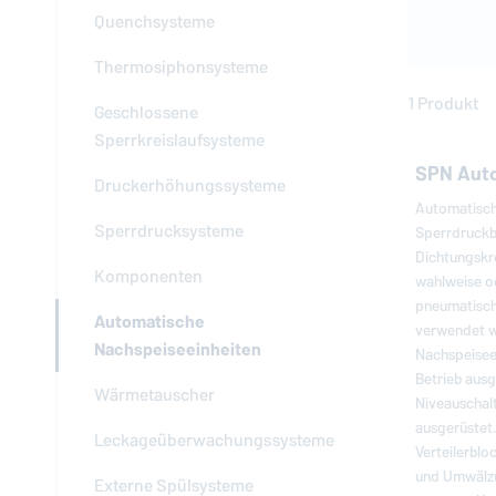
Quenchsysteme
Thermosiphonsysteme
1 Produkt
Geschlossene
Sperrkreislaufsysteme
SPN Aut
Druckerhöhungssysteme
Automatisch
Sperrdrucksysteme
Sperrdruckb
Dichtungskre
Komponenten
wahlweise o
pneumatische
Automatische
verwendet w
Nachspeiseeinheiten
Nachspeiseei
Betrieb ausg
Wärmetauscher
Niveauschal
ausgerüstet.
Leckageüberwachungssysteme
Verteilerblo
und Umwälz
Externe Spülsysteme