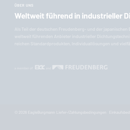
ÜBER UNS
Weltweit führend in industrieller 
Als Teil der deut­schen Freu­den­berg- und der ja­pa­ni­schen
weltweit füh­ren­den Anbieter in­dus­tri­el­ler Dich­tungs­tech­
rei­chen Stan­dard­pro­duk­ten, In­di­vi­dual­lö­sun­gen und viel­f
© 2026
EagleBurgmann
Liefer-/Zahlungsbedingungen
Einkaufsbe