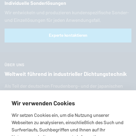
Individuelle Sonderlösungen
Wir entwickeln und produzieren kundenspezifische Sonder-
und Einzellösungen für jeden Anwendungsfall.
Experte kontaktieren
ÜBER UNS
Weltweit führend in industrieller Dichtungstechnik
Als Teil der deut­schen Freu­den­berg- und der ja­pa­ni­schen
EKK-Grup­pe ist
EagleBurgmann
einer der weltweit füh­ren­den
Anbieter in­dus­tri­el­ler Dich­tungs­tech­nik. Wir bieten Ihnen
Wir verwenden Cookies
eine breite Palette an zahl­rei­chen Stan­dard­pro­duk­ten, In­di­vi­
Wir setzen Cookies ein, um die Nutzung unserer
dual­lö­sun­gen und viel­fäl­ti­gen Services.
Webseiten zu analysieren, einschließlich des Such und
Surfverlaufs, Suchbegriffen und Ihnen auf Ihr