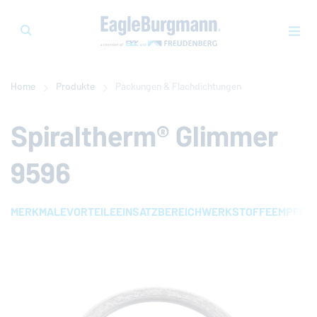
Home
Produkte
Packungen & Flachdichtungen
Spiraltherm® Glimmer
9596
MERKMALE
VORTEILE
EINSATZBEREICH
WERKSTOFFE
EMPFOH