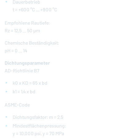
Dauerbetrieb
t = +600 °C … +900 °C
Empfohlene Rautiefe:
Rz = 12,5 ... 50 μm
Chemische Beständigkeit:
pH = 0 ... 14
Dichtungsparameter
AD-Richtlinie B7
k0 x KD = 65 x bd
k1 = 1,4 x bd
ASME-Code
Dichtungsfaktor: m = 2.5
Mindestflächenpressung:
y = 10,000 psi, y = 70 MPa