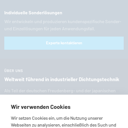
Individuelle Sonderlösungen
Wir entwickeln und produzieren kundenspezifische Sonder-
und Einzellösungen für jeden Anwendungsfall.
Experte kontaktieren
ÜBER UNS
Weltweit führend in industrieller Dichtungstechnik
Als Teil der deut­schen Freu­den­berg- und der ja­pa­ni­schen
EKK-Grup­pe ist
EagleBurgmann
einer der weltweit füh­ren­den
Anbieter in­dus­tri­el­ler Dich­tungs­tech­nik. Wir bieten Ihnen
Wir verwenden Cookies
eine breite Palette an zahl­rei­chen Stan­dard­pro­duk­ten, In­di­vi­
Wir setzen Cookies ein, um die Nutzung unserer
dual­lö­sun­gen und viel­fäl­ti­gen Services.
Webseiten zu analysieren, einschließlich des Such und