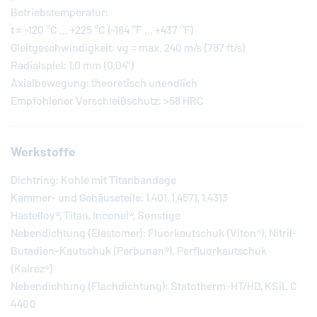
Betriebstemperatur:
t = –120 °C ... +225 °C (–184 °F ... +437 °F)
Gleitgeschwindigkeit: vg = max. 240 m/s (787 ft/s)
Radialspiel: 1,0 mm (0,04")
Axialbewegung: theoretisch unendlich
Empfohlener Verschleißschutz: >58 HRC
Werkstoffe
Dichtring: Kohle mit Titanbandage
Kammer- und Gehäuseteile: 1.401, 1.4571, 1.4313
Hastelloy®, Titan, Inconel®, Sonstige
Nebendichtung (Elastomer): Fluorkautschuk (Viton®), Nitril-
Butadien-Kautschuk (Perbunan®), Perfluorkautschuk
(Kalrez®)
Nebendichtung (Flachdichtung): Statotherm-HT/HD, KSiL C
4400