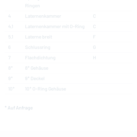
Ringen
4
Laternenkammer
C
4.1
Laternenkammer mit O-Ring
C
5.1
Laterne breit
F
6
Schlussring
G
7
Flachdichtung
H
8*
8* Gehäuse
9*
9* Deckel
10*
10* O-Ring Gehäuse
* Auf Anfrage