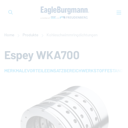
Home
Produkte
Kohleschwimmringdichtungen
Espey WKA700
MERKMALE
VORTEILE
EINSATZBEREICH
WERKSTOFFE
STANDAR