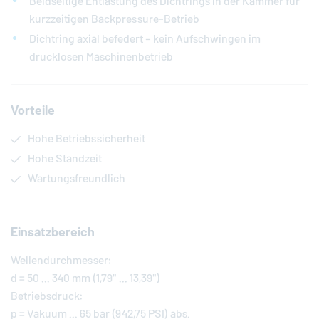
Beidseitige Entlastung des Dichtrings in der Kammer für
kurzzeitigen Backpressure-Betrieb
Dichtring axial befedert – kein Aufschwingen im
drucklosen Maschinenbetrieb
Vorteile
Hohe Betriebssicherheit
Hohe Standzeit
Wartungsfreundlich
Einsatzbereich
Wellendurchmesser:
d = 50 ... 340 mm (1,79" ... 13,39")
Betriebsdruck:
p = Vakuum ... 65 bar (942,75 PSI) abs.