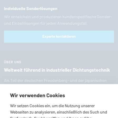
Individuelle Sonderlösungen
Wir entwickeln und produzieren kundenspezifische Sonder-
und Einzellösungen für jeden Anwendungsfall.
Experte kontaktieren
ÜBER UNS
Weltweit führend in industrieller Dichtungstechnik
Als Teil der deut­schen Freu­den­berg- und der ja­pa­ni­schen
EKK-Grup­pe ist
EagleBurgmann
einer der weltweit füh­ren­den
Anbieter in­dus­tri­el­ler Dich­tungs­tech­nik. Wir bieten Ihnen
Wir verwenden Cookies
eine breite Palette an zahl­rei­chen Stan­dard­pro­duk­ten, In­di­vi­
Wir setzen Cookies ein, um die Nutzung unserer
dual­lö­sun­gen und viel­fäl­ti­gen Services.
Webseiten zu analysieren, einschließlich des Such und