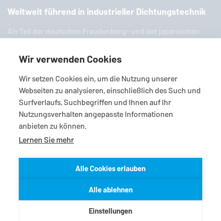
Weltweit führend in industrieller Dichtungstechnik
Als Teil der deut­schen Freu­den­berg- und der ja­pa­ni­schen
EKK-Grup­pe ist
EagleBurgmann
einer der weltweit füh­ren­den
Anbieter in­dus­tri­el­ler Dich­tungs­tech­nik. Wir bieten Ihnen
Wir verwenden Cookies
eine breite Palette an zahl­rei­chen Stan­dard­pro­duk­ten, In­di­vi­
Wir setzen Cookies ein, um die Nutzung unserer
dual­lö­sun­gen und viel­fäl­ti­gen Services.
Webseiten zu analysieren, einschließlich des Such und
Surfverlaufs, Suchbegriffen und Ihnen auf Ihr
Nutzungsverhalten angepasste Informationen
anbieten zu können.
Lernen Sie mehr
Alle Cookies erlauben
© 2026
EagleBurgmann
Liefer-/Zahlungsbedingungen
Alle ablehnen
Einkaufsbedingungen
Datenschutzerklärung
Impressum
Kontakt
Einstellungen